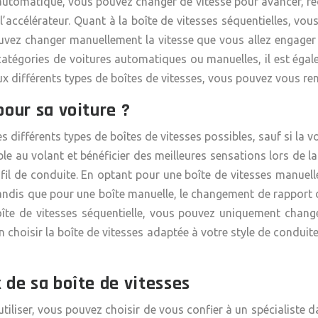
s automatique, vous pouvez changer de vitesse pour avancer, re
 l’accélérateur. Quant à la boîte de vitesses séquentielles, vo
vez changer manuellement la vitesse que vous allez engager de
 catégories de voitures automatiques ou manuelles, il est ég
x différents types de boîtes de vitesses, vous pouvez vous rend
pour sa voiture ?
es différents types de boîtes de vitesses possibles, sauf si la
le au volant et bénéficier des meilleures sensations lors de l
ofil de conduite. En optant pour une boîte de vitesses manuel
andis que pour une boîte manuelle, le changement de rapport 
îte de vitesses
séquentielle, vous pouvez uniquement chang
ien choisir la boîte de vitesses adaptée à votre style de condu
 de sa boîte de vitesses
z utiliser, vous pouvez choisir de vous confier à un spécialiste